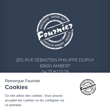
250, RUE SÉBASTIEN PHILIPPE DUPUY
63600 AMBERT
04 73 82 10 76
CONTACT@REMORQUE-FOURNIER.COM
Remorque Fournier
Cookies
ECRIVEZ-NOUS UN MESSAGE
Ce site utilise des cookies. Vous pouvez
accepter les cookies ou les configurer via
ce panneau.