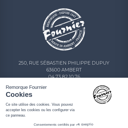
250, RUE SÉBASTIEN PHILIPPE DUPUY
63600 AMBERT
04 73 82 10 76
CONTACT@REMORQUE-FOURNIER.COM
Remorque Fournier
Cookies
ECRIVEZ-NOUS UN MESSAGE
Ce site utilise des cookies. Vous pouvez
accepter les cookies ou les configurer via
ce panneau.
Consentements certifiés par