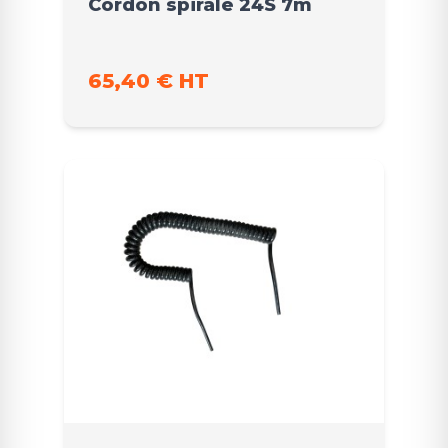
Cordon spiralé 24S 7m
65,40 € HT