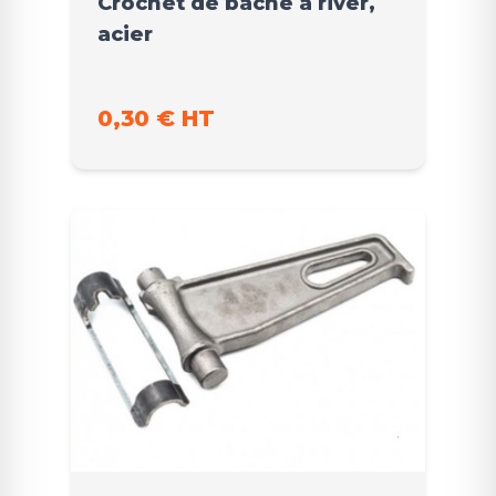
Crochet de bâche à river,
acier
0,30 € HT