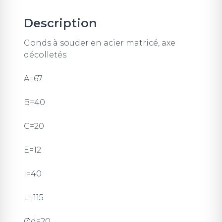
Description
Gonds à souder en acier matricé, axe
décolletés
A=67
B=40
C=20
E=12
I=40
L=115
Ød=20