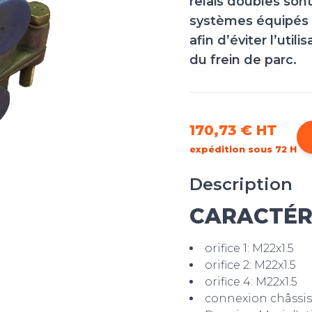
relais doubles sont
systèmes équipés d
afin d’éviter l’util
du frein de parc.
170,73 €
HT
expédition sous 72 H
Description
CARACTÉRI
orifice 1: M22x1.5
orifice 2: M22x1.5
orifice 4: M22x1.5
connexion châssis