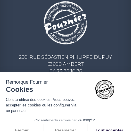
250, RUE SÉBASTIEN PHILIPPE DUPUY
63600 AMBERT
04 73 82 10 76
CONTACT@REMORQUE-FOURNIER.COM
Remorque Fournier
Cookies
ECRIVEZ-NOUS UN MESSAGE
Ce site utilise des cookies. Vous pouvez
accepter les cookies ou les configurer via
ce panneau.
Consentements certifiés par
Fermer
Paramétrer
Tout accepter