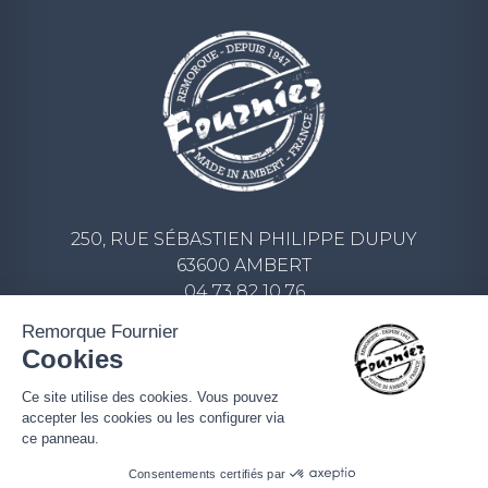
250, RUE SÉBASTIEN PHILIPPE DUPUY
63600 AMBERT
04 73 82 10 76
CONTACT@REMORQUE-FOURNIER.COM
Remorque Fournier
Cookies
ECRIVEZ-NOUS UN MESSAGE
Ce site utilise des cookies. Vous pouvez
accepter les cookies ou les configurer via
ce panneau.
Consentements certifiés par