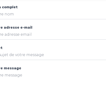
 complet
re adresse e-mail
et
re message