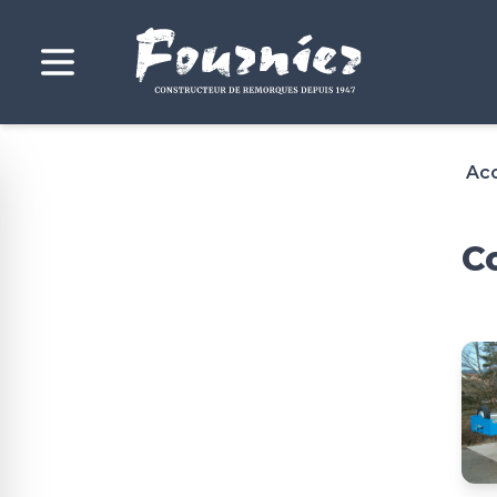
Acc
C