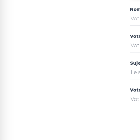
Nom
Vot
Suj
Vot