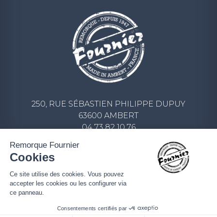
250, RUE SÉBASTIEN PHILIPPE DUPUY
63600 AMBERT
04 73 82 10 76
CONTACT@REMORQUE-FOURNIER.COM
Remorque Fournier
Cookies
ECRIVEZ-NOUS UN MESSAGE
Ce site utilise des cookies. Vous pouvez
accepter les cookies ou les configurer via
ce panneau.
Consentements certifiés par