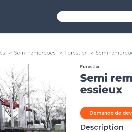
es
Semi-remorques
Forestier
Semi remorque 
Forestier
Semi rem
essieux
Demande de dev
Description