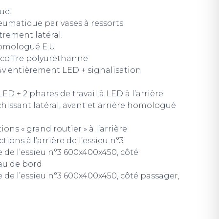
ue.
umatique par vases à ressorts
trement latéral.
homologué E.U
 coffre polyuréthanne
4v entièrement LED + signalisation
ED + 2 phares de travail à LED à l’arrière
échissant latéral, avant et arrière homologué
ions « grand routier » à l’arrière
tions à l’arrière de l’essieu n°3
ère de l’essieu n°3 600x400x450, côté
au de bord
ère de l’essieu n°3 600x400x450, côté passager,