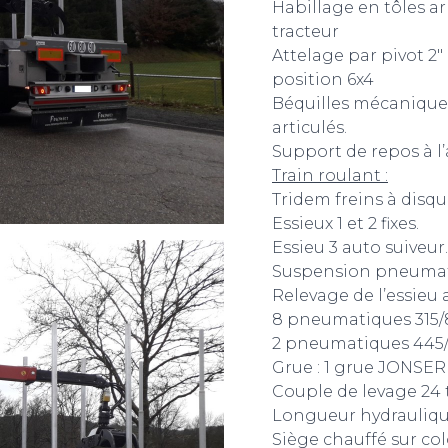
Habillage en tôles a
tracteur
Attelage par pivot 2
position 6x4
Béquilles mécaniques
articulés.
Support de repos à l
Train roulant :
Tridem freins à disq
Essieux 1 et 2 fixes.
Essieu 3 auto suiveur.
Suspension pneumat
Relevage de l’essieu 
8 pneumatiques 315/8
2 pneumatiques 445/6
Grue : 1 grue JONSER
Couple de levage 24 
Longueur hydrauliqu
Siège chauffé sur co