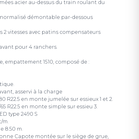
rmées acier au-dessus du train roulant du
" normalisé démontable par-dessous
 2 vitesses avec patins compensateurs
’avant pour 4 ranchers.
ue, empattement 1510, composé de :
ique.
avant, asservi à la charge
0 R22.5 en monte jumelée sur essieux 1 et 2.
5 R22.5 en monte simple sur essieu 3.
ED type 2490 S
t/m.
e 8.50 m.
lonne Capote montée sur le siège de grue,