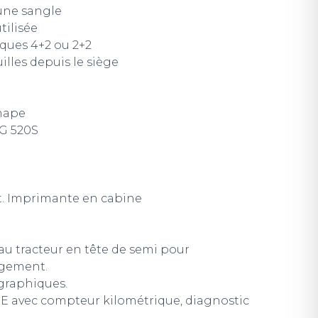
'une sangle
tilisée
ues 4+2 ou 2+2
les depuis le siège
chape
G 520S
t. Imprimante en cabine
au tracteur en tête de semi pour
rgement.
graphiques.
 avec compteur kilométrique, diagnostic