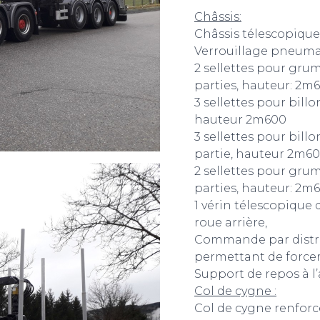
Châssis:
Châssis télescopique
Verrouillage pneum
2 sellettes pour grum
parties, hauteur: 2m
3 sellettes pour billo
hauteur 2m600
3 sellettes pour billo
partie, hauteur 2m6
2 sellettes pour grum
parties, hauteur: 2m
1 vérin télescopique
roue arrière,
Commande par distri
permettant de forcer 
Support de repos à l’
Col de cygne :
Col de cygne renforc