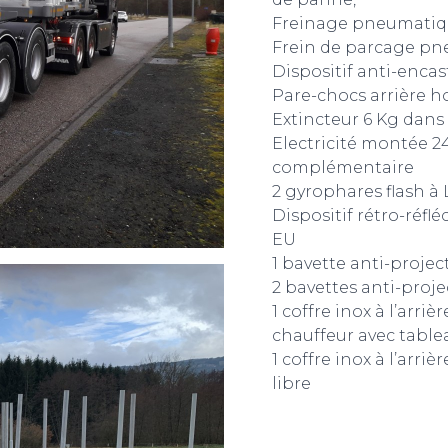
Freinage pneumatiq
Frein de parcage pne
Dispositif anti-encas
Pare-chocs arrière 
Extincteur 6 Kg dans
Electricité montée 2
complémentaire
2 gyrophares flash à L
Dispositif rétro-réfl
EU
1 bavette anti-project
2 bavettes anti-projec
1 coffre inox à l’arri
chauffeur avec table
1 coffre inox à l’arri
libre