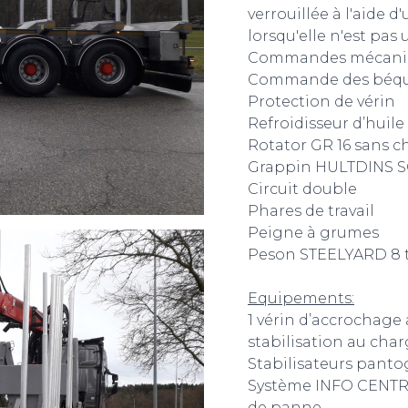
verrouillée à l'aide d
lorsqu'elle n'est pas u
Commandes mécaniq
Commande des béquil
Protection de vérin
Refroidisseur d’huile
Rotator GR 16 sans 
Grappin HULTDINS S
Circuit double
Phares de travail
Peigne à grumes
Peson STEELYARD 8 
Equipements:
1 vérin d’accrochage 
stabilisation au cha
Stabilisateurs panto
Système INFO CENTRE
de panne,