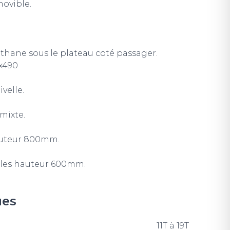
ovible.
éthane sous le plateau coté passager.
x490
velle.
mixte.
auteur 800mm.
bles hauteur 600mm.
ues
11T à 19T