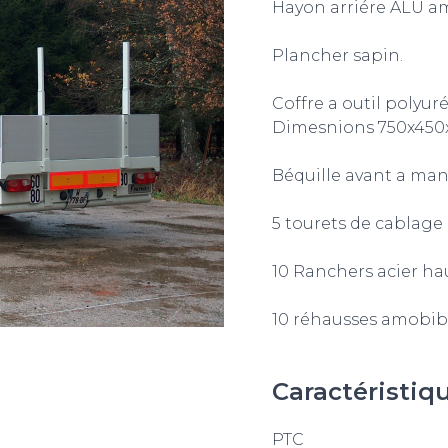
Hayon arriére ALU am
Plancher sapin.
Coffre a outil polyur
Dimesnions 750x450
Béquille avant a mani
5 tourets de cablage 
10 Ranchers acier h
10 réhausses amobi
Caractéristiq
PTC