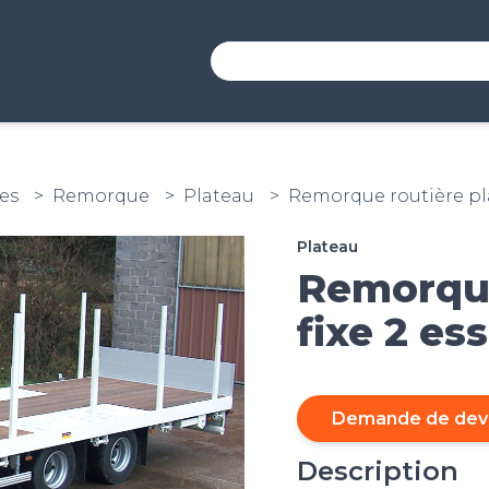
es
Remorque
Plateau
Remorque routière pla
Plateau
Remorque
fixe 2 es
Demande de dev
Description