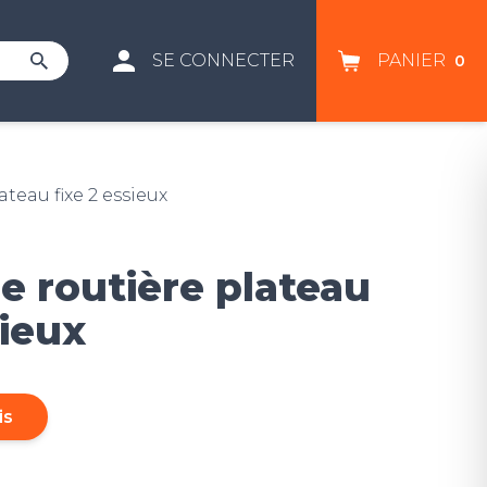
SE CONNECTER
PANIER
0
teau fixe 2 essieux
 routière plateau
sieux
is