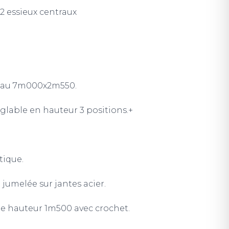
2 essieux centraux
eau 7m000x2m550.
glable en hauteur 3 positions.+
ique.
umelée sur jantes acier.
e hauteur 1m500 avec crochet.