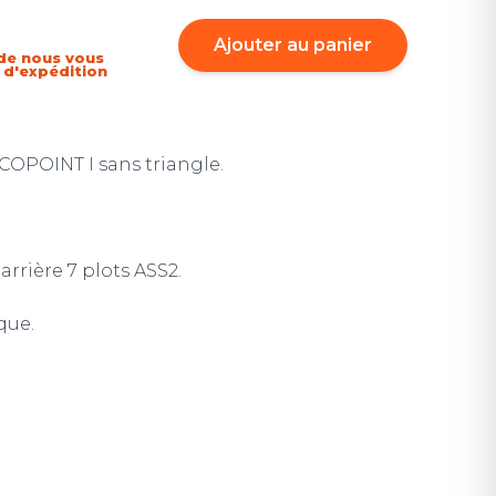
Ajouter au panier
de nous vous
i d'expédition
COPOINT I sans triangle.
rrière 7 plots ASS2.
que.