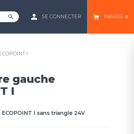
SE CONNECTER
PANIER
0
 ECOPOINT I
ère gauche
T I
e ECOPOINT I sans triangle 24V