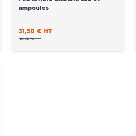
ampoules
Prix promo
31,50 € HT
Prix normal
42,32 € HT