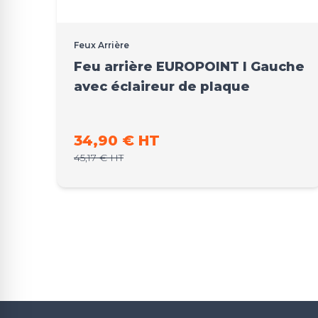
Feux Arrière
Feu arrière EUROPOINT I Gauche
avec éclaireur de plaque
Prix promo
34,90 € HT
Prix normal
45,17 € HT