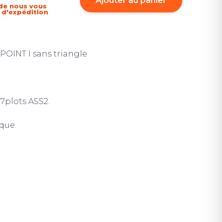
Ajouter au panier
de nous vous
i d'expédition
POINT I sans triangle
7plots ASS2.
que.