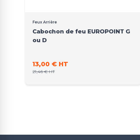
Feux Arrière
Cabochon de feu EUROPOINT G
ou D
Prix promo
13,00 € HT
Prix normal
21,46 € HT