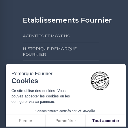
Etablissements Fournier
ACTIVITÉS ET MOYENS
HISTORIQUE REMORQUE
FOURNIER
L'ACTIVITÉ DES ÉTABLISSEMENTS
FOURNIER
Remorque Fournier
Cookies
PLAN D'ACCÈS
Ce site utilise des cookies. Vous
pouvez accepter les cookies ou les
SECTEURS D'ACTIVITÉS
configurer via ce panneau.
Consentements certifiés par
Fermer
Paramétrer
Tout accepter