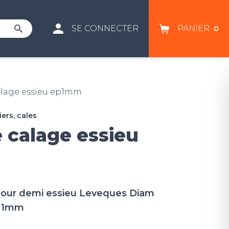
SE CONNECTER
PANIER
0
alage essieu ep1mm
ers, cales
 calage essieu
pour demi essieu Leveques Diam
p 1mm