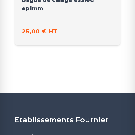
Bague de calage essieu
ep1mm
25,00 € HT
Etablissements Fournier