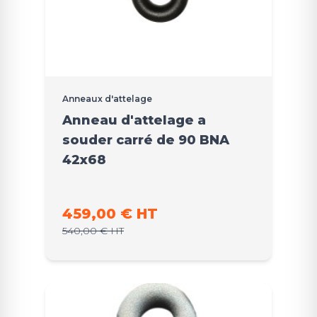
Anneaux d'attelage
Anneau d'attelage a
souder carré de 90 BNA
42x68
Prix promo
459,00 € HT
Prix normal
540,00 € HT