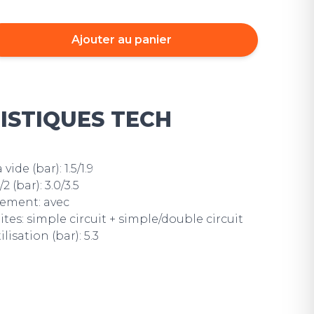
Ajouter au panier
ISTIQUES TECH
ide (bar): 1.5/1.9
 (bar): 3.0/3.5
hement: avec
es: simple circuit + simple/double circuit
lisation (bar): 5.3