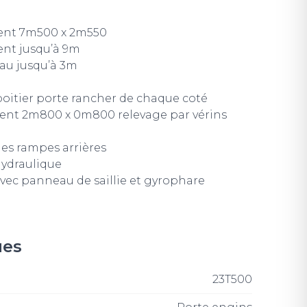
ent 7m500 x 2m550
nt jusqu’à 9m
eau jusqu’à 3m
boitier porte rancher de chaque coté
nt 2m800 x 0m800 relevage par vérins
es rampes arrières
hydraulique
avec panneau de saillie et gyrophare
ues
23T500