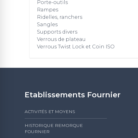
Porte-outils
Rampes
Ridelles, ranchers
Sangles
Supports divers
Verrous de plateau
Verrous Twist Lock et Coin ISO
Etablissements Fournier
ACTIVITÉS ET MOYENS
HISTORIQUE REMORQUE
FOURNIER