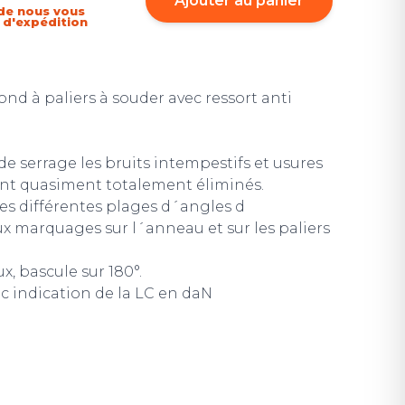
Ajouter au panier
de nous vous
i d'expédition
nd à paliers à souder avec ressort anti
 de serrage les bruits intempestifs et usures
ont quasiment totalement éliminés.
s différentes plages d´angles d
ux marquages sur l´anneau et sur les paliers
, bascule sur 180°.
ec indication de la LC en daN