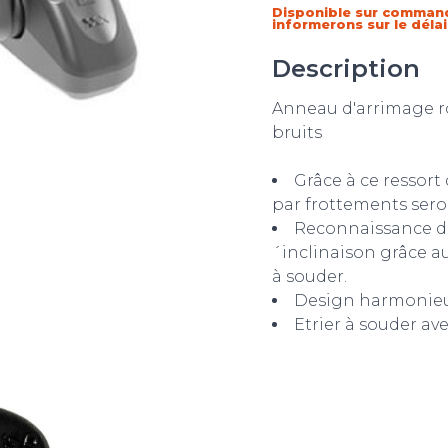
Disponible sur comman
informerons sur le déla
Description
Anneau d'arrimage ro
bruits
Grâce à ce ressort
par frottements ser
Reconnaissance de
´inclinaison grâce a
à souder.
Design harmonieux
Etrier à souder av