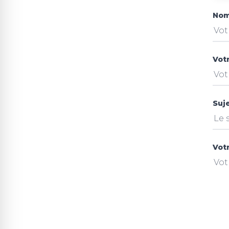
Nom
Vot
Suj
Vot