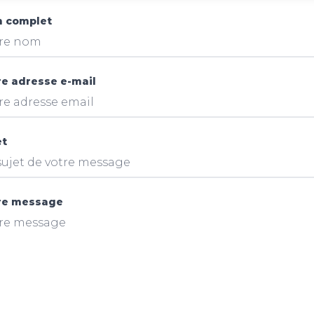
 complet
re adresse e-mail
et
re message